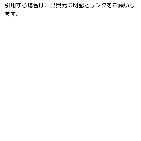
引用する場合は、出典元の明記とリンクをお願いし
ます。
タグ
ADetailer
Checkpoint Merger
Civitai Helper
ComfyUI
ControlNet
Danbooru
EasyPromptAnime
Fooocus
Google Colab
IC-Light
inpaint
Inpaint Anything
IP-Adapter-FaceID
kohya_ss GUI
Lama Cleaner
LCM
LCM LoRA
LoRA
LyCORIS
Openpose Editor
rembg
SDXL
StabilityMatrix
StableSwarmUI
SVD
ver1.6.0
アップデート