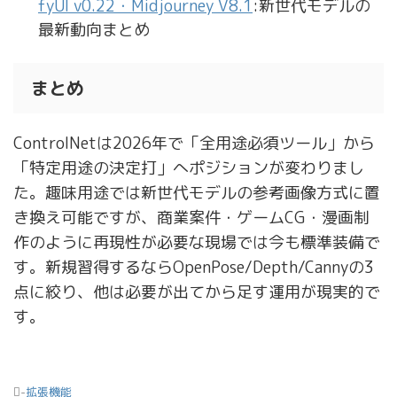
fyUI v0.22・Midjourney V8.1
:新世代モデルの
最新動向まとめ
まとめ
ControlNetは2026年で「全用途必須ツール」から
「特定用途の決定打」へポジションが変わりまし
た。趣味用途では新世代モデルの参考画像方式に置
き換え可能ですが、商業案件・ゲームCG・漫画制
作のように再現性が必要な現場では今も標準装備で
す。新規習得するならOpenPose/Depth/Cannyの3
点に絞り、他は必要が出てから足す運用が現実的で
す。
-
拡張機能