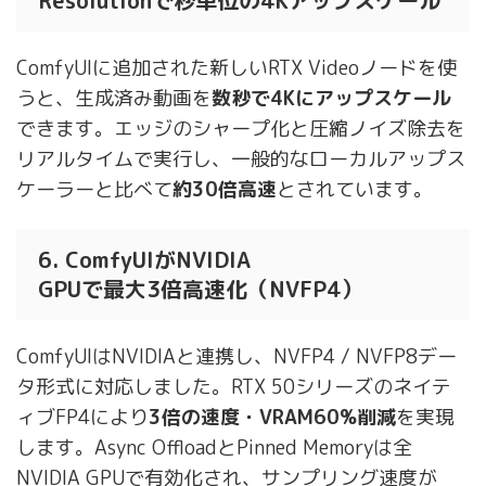
Resolutionで秒単位の4Kアップスケール
ComfyUIに追加された新しいRTX Videoノードを使
うと、生成済み動画を
数秒で4Kにアップスケール
できます。エッジのシャープ化と圧縮ノイズ除去を
リアルタイムで実行し、一般的なローカルアップス
ケーラーと比べて
約30倍高速
とされています。
6. ComfyUIがNVIDIA
GPUで最大3倍高速化（NVFP4）
ComfyUIはNVIDIAと連携し、NVFP4 / NVFP8デー
タ形式に対応しました。RTX 50シリーズのネイテ
ィブFP4により
3倍の速度・VRAM60%削減
を実現
します。Async OffloadとPinned Memoryは全
NVIDIA GPUで有効化され、サンプリング速度が