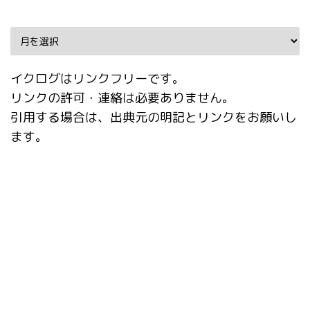
Archive
イクログはリンクフリーです。
リンクの許可・連絡は必要ありません。
引用する場合は、出典元の明記とリンクをお願いし
ます。
タグ
ABG_extension
ADetailer
After Detailer
CD Tuner
Checkpoint Merger
ComfyUI
ControlNet
deepfake
Depth library
Inpaint Anything
IP-Adapter
IP-Adapter-FaceID