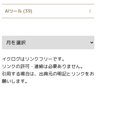
AIツール (39)
Archive
イクログはリンクフリーです。
リンクの許可・連絡は必要ありません。
引用する場合は、出典元の明記とリンクをお
願いします。
タグ
ADetailer
Checkpoint Merger
Civitai Helper
ComfyUI
ControlNet
Danbooru