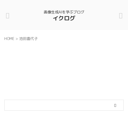
画像生成AIを学ぶブログ
イクログ
HOME
>
池田喜代子
カテゴリー