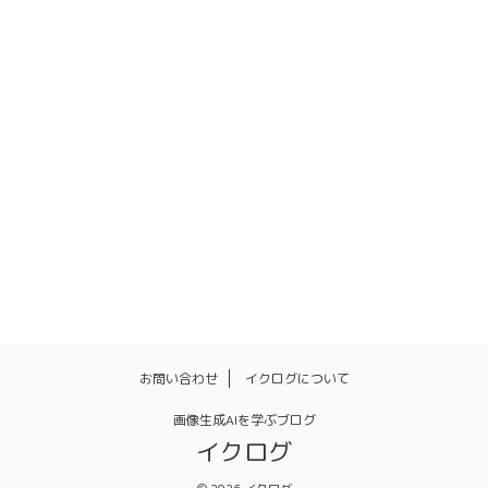
インストール
シンボリックリンク
ネガティブプロンプト
バッチ機能
ポーズ
マネタイズ
モデル
リアル
ワイルドカード
人物
体勢
使い方
再インストール
商用利用
姿勢
手を隠す
日本語化
顔
髪型
髪色
お問い合わせ
イクログについて
画像生成AIを学ぶブログ
イクログ