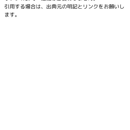
引用する場合は、出典元の明記とリンクをお願いし
ます。
タグ
ABG_extension
AI
AUTOMATIC1111
CD Tuner
dataset-tag-editor
deepfake
Depth library
DWPose
Easy Prompt Selector
Hires.fix
Interrogate DeepBooru
mov2mov
prompt-all-in-one
Prompt matrix
Prompts from file or textbox
Reactor
Regional Prompter
roop-unleashed
sd-scripts
Stable Diffusion Web UI
TensorRT
TrainTrain
VAE
X/Y/Z plot
アンインストール