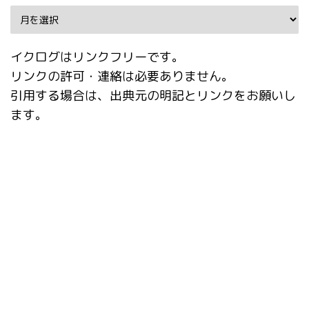
イクログはリンクフリーです。
リンクの許可・連絡は必要ありません。
引用する場合は、出典元の明記とリンクをお願いし
ます。
タグ
AI
AnimateDiff
AUTOMATIC1111
Booru tag autocompletion for A1111
dataset-tag-editor
DWPose
Easy Prompt Selector
Extras
Hires.fix
img2img
Interrogate CLIP
Interrogate DeepBooru
mov2mov
Paperspace