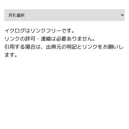
Archive
イクログはリンクフリーです。
リンクの許可・連絡は必要ありません。
引用する場合は、出典元の明記とリンクをお願いし
ます。
タグ
AI動画
Booru tag autocompletion for A1111
Dynamic Prompts
EasyPromptAnime
EBsynth
Extras
Fooocus
Google Colab
img2img
Infinite Image Browsing
kohya_ss GUI
LyCORIS