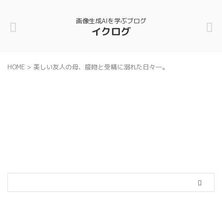
画像生成AIを学ぶブログ
イクログ
HOME
>
美しい友人の母、接吻と受精に溺れた日々―。
カテゴリー