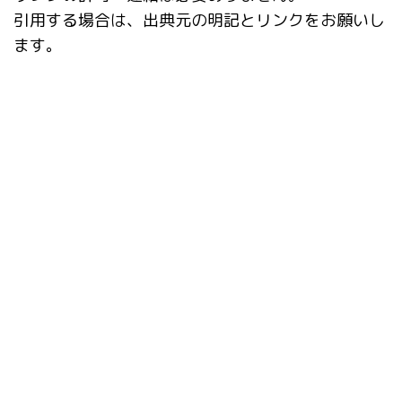
引用する場合は、出典元の明記とリンクをお願いし
ます。
タグ
ABG_extension
AI
AnimateDiff
AUTOMATIC1111
CD Tuner
dataset-tag-editor
deepfake
DWPose
Easy Prompt Selector
Hires.fix
Interrogate CLIP
Interrogate DeepBooru
mov2mov
Prompt matrix
Prompts from file or textbox
Reactor
Regional Prompter
sd-scripts
Stable Diffusion Web UI
TensorRT
TrainTrain
VAE
アップスケール
アンインストール