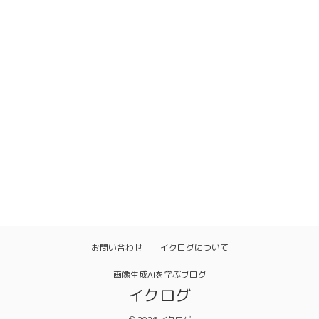
インストール
キャプションデータ
シンボリックリンク
ネガティブプロンプト
ポーズ
モデル
リアル
ワイルドカード
人物
体勢
使い方
再インストール
呪文
姿勢
手を隠す
画像生成
画像生成AI
表情
顔
髪型
髪色
お問い合わせ
イクログについて
画像生成AIを学ぶブログ
イクログ