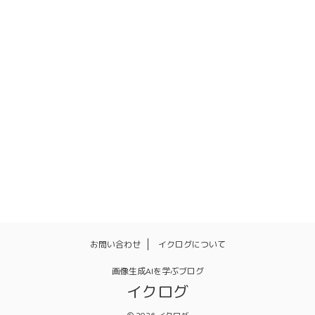
スタイル
ネガティブプロンプト
バッチ機能
パラメータ
ファイル名
ファッション
マネタイズ
リアル
一括
人物
体勢
使い方
再インストール
初期値
品質
商用利用
拡張機能
日本語化
服装
画風
背景
設定
お問い合わせ
イクログについて
画像生成AIを学ぶブログ
イクログ