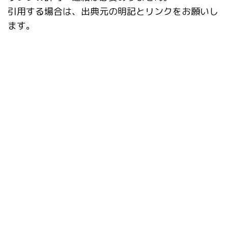
引用する場合は、出典元の明記とリンクをお願いし
ます。
タグ
ABG_extension
ADetailer
After Detailer
CD Tuner
Checkpoint Merger
ComfyUI
ControlNet
deepfake
Depth library
Inpaint Anything
IP-Adapter
IP-Adapter-FaceID
Lama Cleaner
LoRA
prompt-all-in-one
Prompts from file or textbox
rembg
roop-unleashed
SDXL
Stable Diffusion Web UI
X/Y/Z plot
インストール
シンボリックリンク