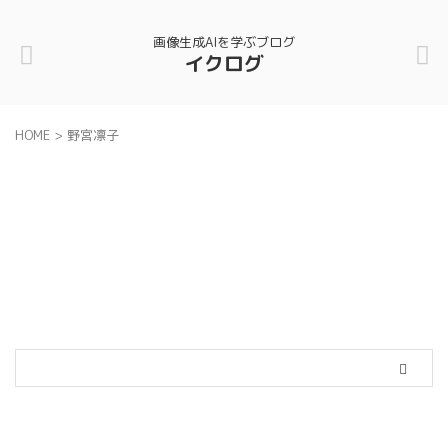
画像生成AIを学ぶブログ
イクログ
HOME
>
野宮凛子
カテゴリー