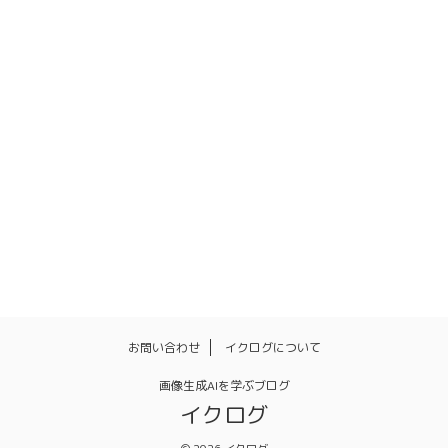
スタイル
ネガティブプロンプト
バッチ機能
パラメータ
ファイル名
ファッション
マネタイズ
リアル
一括
人物
体勢
使い方
再インストール
初期値
品質
商用利用
拡張機能
日本語化
服装
画風
背景
設定
お問い合わせ
イクログについて
画像生成AIを学ぶブログ
イクログ