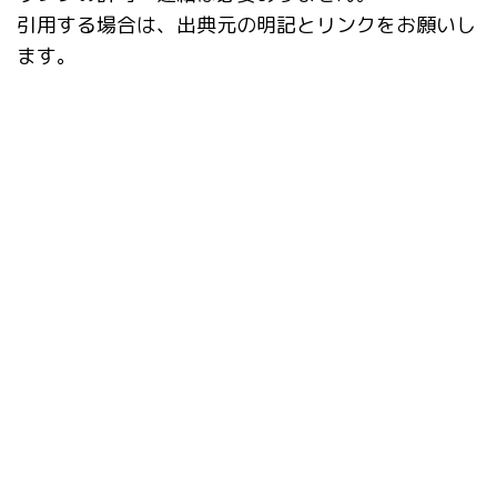
引用する場合は、出典元の明記とリンクをお願いし
ます。
タグ
ABG_extension
ADetailer
After Detailer
CD Tuner
Checkpoint Merger
ComfyUI
ControlNet
deepfake
Depth library
Inpaint Anything
IP-Adapter
IP-Adapter-FaceID
Lama Cleaner
LoRA
prompt-all-in-one
Prompts from file or textbox
rembg
roop-unleashed
SDXL
Stable Diffusion Web UI
X/Y/Z plot
インストール
シンボリックリンク