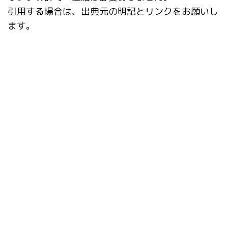
引用する場合は、出典元の明記とリンクをお願いし
ます。
タグ
ABG_extension
ADetailer
After Detailer
CD Tuner
Checkpoint Merger
ComfyUI
ControlNet
deepfake
Depth library
Inpaint Anything
IP-Adapter
IP-Adapter-FaceID
Lama Cleaner
LoRA
prompt-all-in-one
Prompts from file or textbox
rembg
roop-unleashed
SDXL
Stable Diffusion Web UI
X/Y/Z plot
インストール
シンボリックリンク