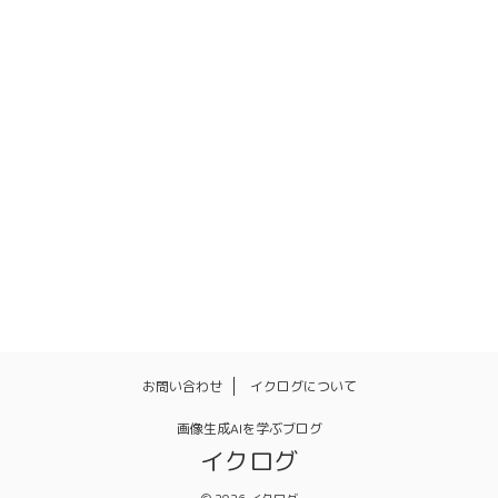
スタイル
ネガティブプロンプト
バッチ機能
パラメータ
ファイル名
ファッション
マネタイズ
リアル
一括
人物
体勢
使い方
再インストール
初期値
品質
商用利用
拡張機能
日本語化
服装
画風
背景
設定
お問い合わせ
イクログについて
画像生成AIを学ぶブログ
イクログ