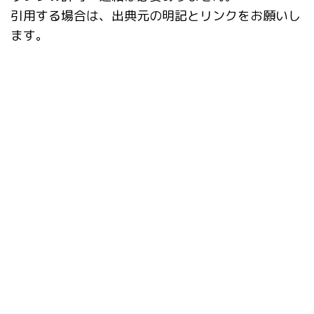
引用する場合は、出典元の明記とリンクをお願いし
ます。
タグ
ABG_extension
After Detailer
AUTOMATIC1111
CD Tuner
ControlNet
deepfake
Depth library
DWPose
Hires.fix
IP-Adapter
LoRA
mov2mov
prompt-all-in-one
Prompt matrix
Prompts from file or textbox
Reactor
roop-unleashed
Stable Diffusion Web UI
TensorRT
TrainTrain
X/Y/Z plot
アンインストール
インストール
シンボリックリンク
ネガティブプロンプト