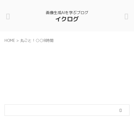
画像生成AIを学ぶブログ
イクログ
HOME
>
丸ごと！○○8時間
カテゴリー