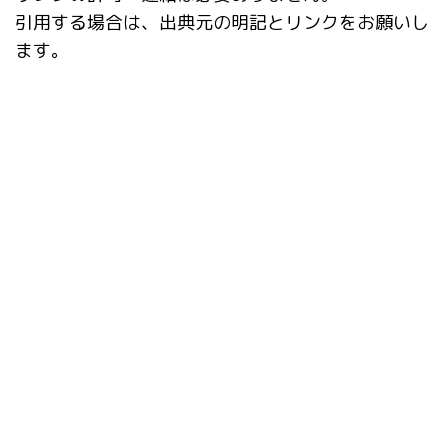
引用する場合は、出典元の明記とリンクをお願いし
ます。
タグ
ADetailer
Checkpoint Merger
Civitai Helper
ComfyUI
ControlNet
Danbooru
EasyPromptAnime
Fooocus
Google Colab
IC-Light
inpaint
Inpaint Anything
IP-Adapter-FaceID
kohya_ss GUI
Lama Cleaner
LCM
LCM LoRA
LoRA
LyCORIS
Openpose Editor
rembg
SDXL
StabilityMatrix
StableSwarmUI
SVD
ver1.6.0
アップデート