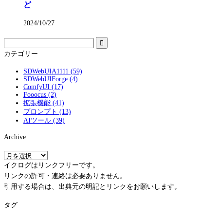
ど
2024/10/27
カテゴリー
SDWebUIA1111 (59)
SDWebUIForge (4)
ComfyUI (17)
Fooocus (2)
拡張機能 (41)
プロンプト (13)
AIツール (39)
Archive
A
r
イクログはリンクフリーです。
c
リンクの許可・連絡は必要ありません。
h
i
引用する場合は、出典元の明記とリンクをお願いします。
v
e
タグ