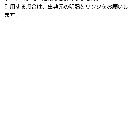
引用する場合は、出典元の明記とリンクをお願いし
ます。
タグ
AI動画
Checkpoint Merger
Civitai Helper
ComfyUI
Danbooru
Dynamic Prompts
EasyPromptAnime
Fooocus
Google Colab
IC-Light
inpaint
Inpaint Anything
kohya_ss GUI
Lama Cleaner
LCM
LCM LoRA
LyCORIS
Openpose Editor
rembg
SD Turbo
SDXL
StabilityMatrix
StableSwarmUI
SVD
ver1.6.0
アップデート
カスタムノード