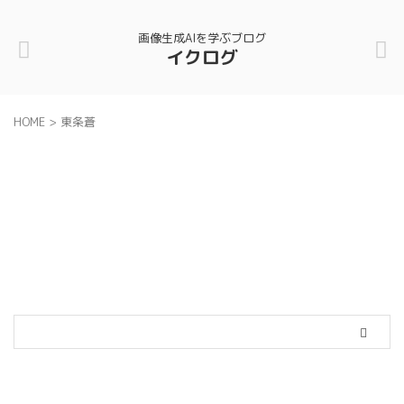
画像生成AIを学ぶブログ
イクログ
HOME
>
東条蒼
カテゴリー