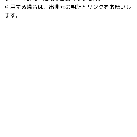
引用する場合は、出典元の明記とリンクをお願いし
ます。
タグ
ADetailer
After Detailer
Checkpoint Merger
Civitai Helper
ComfyUI
ControlNet
Danbooru
Depth library
IC-Light
inpaint
Inpaint Anything
IP-Adapter
IP-Adapter-FaceID
Lama Cleaner
LCM
LCM LoRA
LoRA
LyCORIS
Openpose Editor
rembg
SDXL
StableSwarmUI
ver1.6.0
X/Y/Z plot
アップデート
サイト
スタイル
ダウングレード
パラメータ
ファイル名