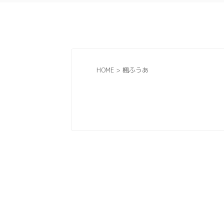
HOME
>
楓ふうあ