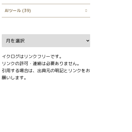
AIツール (39)
Archive
イクログはリンクフリーです。
リンクの許可・連絡は必要ありません。
引用する場合は、出典元の明記とリンクをお
願いします。
タグ
ABG_extension
ADetailer
After Detailer
CD Tuner
Checkpoint Merger
ComfyUI