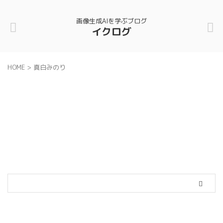
画像生成AIを学ぶブログ
イクログ
HOME
>
真白みのり
カテゴリー