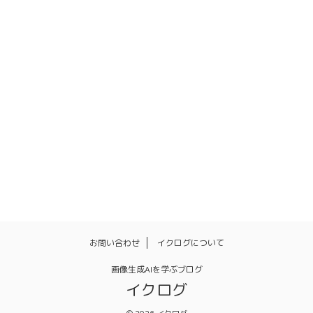
キャプションデータ
シンボリックリンク
ネガティブプロンプト
プロンプト
ポーズ
モデル
リアル
ワイルドカード
体勢
使い方
同一人物
呪文
姿勢
手を隠す
画像
画像生成
画像生成AI
表情
顔
高解像度化
髪型
髪色
お問い合わせ
イクログについて
画像生成AIを学ぶブログ
イクログ