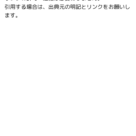
引用する場合は、出典元の明記とリンクをお願いし
ます。
タグ
AI
AnimateDiff
AUTOMATIC1111
Booru tag autocompletion for A1111
dataset-tag-editor
DWPose
Easy Prompt Selector
Extras
Hires.fix
Interrogate CLIP
Interrogate DeepBooru
mov2mov
Paperspace
Prompt matrix
Reactor
Regional Prompter
sd-scripts
TensorRT
TrainTrain
VAE
アップスケール
アンインストール
キャプション