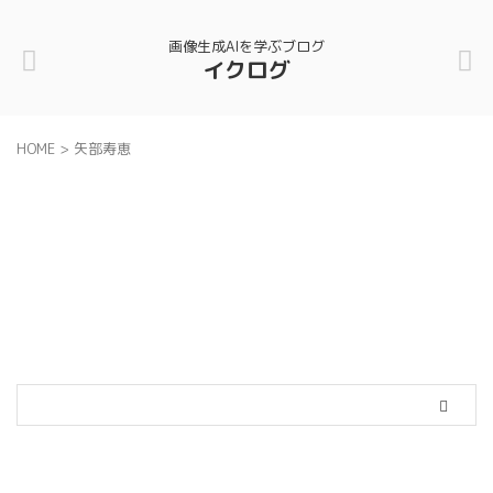
画像生成AIを学ぶブログ
イクログ
HOME
>
矢部寿恵
カテゴリー