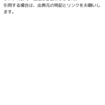
引用する場合は、出典元の明記とリンクをお願いし
ます。
タグ
ADetailer
Checkpoint Merger
Civitai Helper
ComfyUI
ControlNet
Danbooru
EasyPromptAnime
Fooocus
Google Colab
IC-Light
inpaint
Inpaint Anything
IP-Adapter-FaceID
kohya_ss GUI
Lama Cleaner
LCM
LCM LoRA
LoRA
LyCORIS
Openpose Editor
rembg
SDXL
StabilityMatrix
StableSwarmUI
SVD
ver1.6.0
アップデート