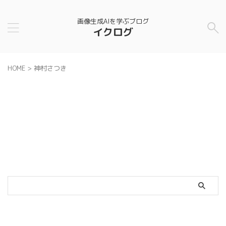
画像生成AIを学ぶブログ
イクログ
HOME
>
神村さつき
カテゴリー