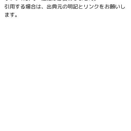
引用する場合は、出典元の明記とリンクをお願いし
ます。
タグ
AI動画
Booru tag autocompletion for A1111
Dynamic Prompts
EasyPromptAnime
EBsynth
Extras
Fooocus
Google Colab
img2img
Infinite Image Browsing
kohya_ss GUI
LyCORIS
Paperspace
pixelization
SD Turbo
StabilityMatrix
Stable Diffusion
style
SVD
tagger
ver1.6.0
Ver1.7.0
カスタムノード
カメラアングル
キャプション
サイト
タグ