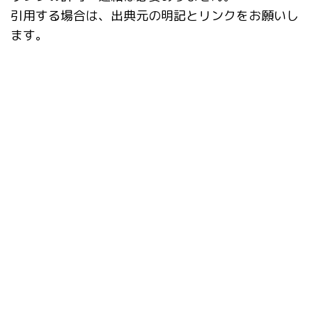
引用する場合は、出典元の明記とリンクをお願いし
ます。
タグ
AI動画
Civitai Helper
Danbooru
Dynamic Prompts
EasyPromptAnime
EBsynth
Fooocus
Google Colab
img2img
Infinite Image Browsing
inpaint
kohya_ss GUI
LCM LoRA
LyCORIS
Openpose Editor
pixelization
SD Turbo
StabilityMatrix
Stable Diffusion
StableSwarmUI
style
SVD
tagger
ver1.6.0
Ver1.7.0
アップデート