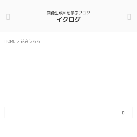
画像生成AIを学ぶブログ
イクログ
HOME
>
花音うらら
カテゴリー