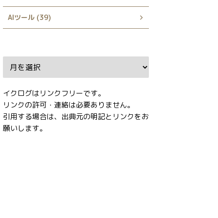
AIツール (39)
Archive
イクログはリンクフリーです。
リンクの許可・連絡は必要ありません。
引用する場合は、出典元の明記とリンクをお
願いします。
タグ
AI
AI動画
AnimateDiff
Booru tag autocompletion for A1111
Dynamic Prompts