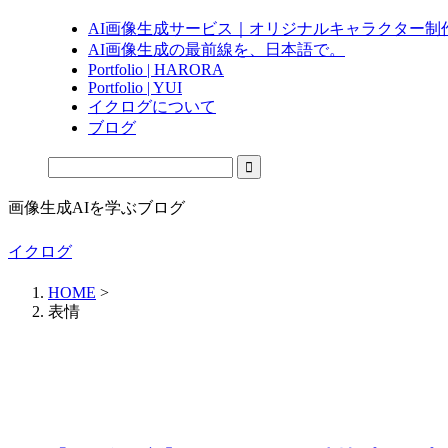
AI画像生成サービス｜オリジナルキャラクター制
AI画像生成の最前線を、日本語で。
Portfolio | HARORA
Portfolio | YUI
イクログについて
ブログ
画像生成AIを学ぶブログ
イクログ
HOME
>
表情