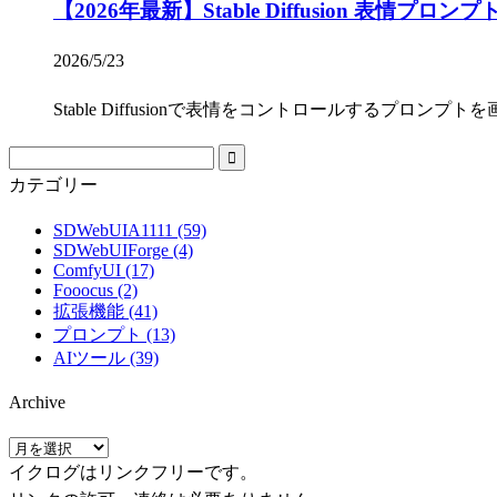
【2026年最新】Stable Diffusion 表
2026/5/23
Stable Diffusionで表情をコントロールする
カテゴリー
SDWebUIA1111 (59)
SDWebUIForge (4)
ComfyUI (17)
Fooocus (2)
拡張機能 (41)
プロンプト (13)
AIツール (39)
Archive
A
r
イクログはリンクフリーです。
c