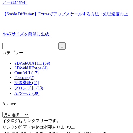
と一緒に紹介
【Stable Diffusion】Extrasでアップスケールする方法！処理速度向上
や4Kサイズを簡単に生成
カテゴリー
SDWebUIA1111 (59)
SDWebUIForge (4)
ComfyUI (17)
Fooocus (2)
拡張機能 (41)
プロンプト (13)
AIツール (39)
Archive
A
r
イクログはリンクフリーです。
c
リンクの許可・連絡は必要ありません。
h
i