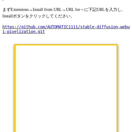
まずExtensions→Install from URL→URL for～に下記URLを入力し、
Installボタンをクリックしてください。
https://github.com/AUTOMATIC1111/stable-diffusion-webu
i-pixelization.git