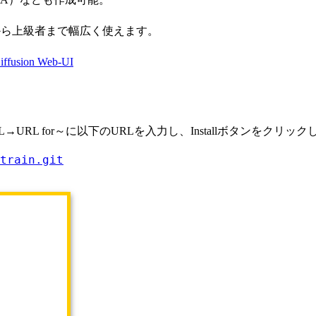
から上級者まで幅広く使えます。
Diffusion Web-UI
all from URL→URL for～に以下のURLを入力し、Installボタンを
train.git