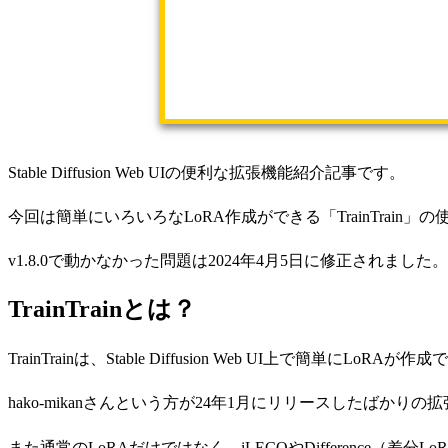
Stable Diffusion Web UIの便利な拡張機能紹介記事です。
今回は簡単にいろいろなLoRA作成ができる「TrainTrain
v1.8.0で動かなかった問題は2024年4月5日に修正されまし
TrainTrainとは？
TrainTrainは、Stable Diffusion Web UI上で簡単にLo
hako-mikanさんという方が24年1月にリリースしたばか
また通常のLoRAだけではなく、iLECOやDifference（差分