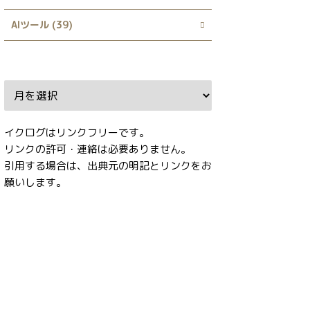
AIツール (39)
Archive
イクログはリンクフリーです。
リンクの許可・連絡は必要ありません。
引用する場合は、出典元の明記とリンクをお
願いします。
タグ
ABG_extension
AI
AnimateDiff
AUTOMATIC1111
CD Tuner
dataset-tag-editor
deepfake