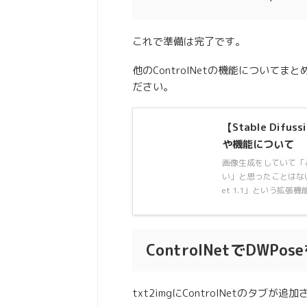
これで準備は完了です。
他のControlNetの機能につい
ださい。
【Stable Dif
や機能について
画像生成をしていて「
い」と思ったことはない
et 1.1」という拡張機能
ControlNetでDWP
txt2imgにControlNetのタ