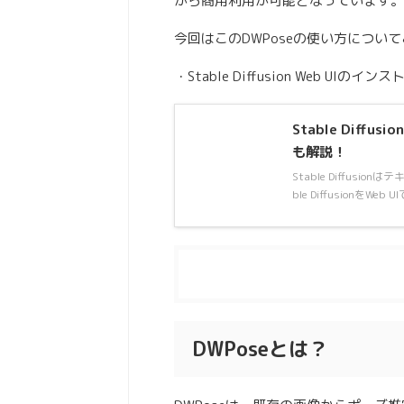
がら商用利用が可能となっています。
今回はこのDWPoseの使い方につい
・Stable Diffusion Web UIの
Stable Diff
も解説！
Stable Diffus
ble DiffusionをWeb
目次
[
表示
]
DWPoseとは？