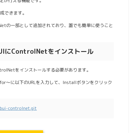
推定が行える機能です。
成できます。
ではControlNetの一部として追加されており、誰でも簡単に使うこと
Web UIにControlNetをインストール
UIにControlNetをインストールする必要があります。
RL→URL for～に以下のURLを入力して、Installボタンをクリック
bui-controlnet.git