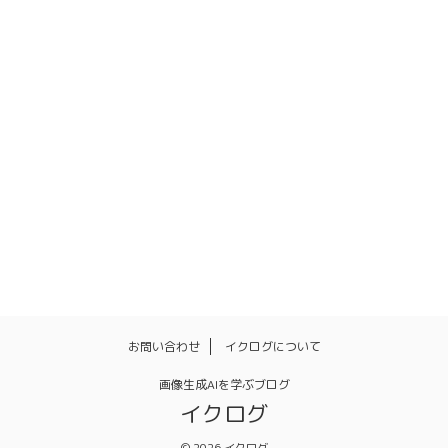
カメラアングル
キャプション
サイト
タグ
ダウングレード
ドット絵
プラン
プロンプト
メイク
ライセンス
ランダム
入れ方
同一人物
変更点
学習環境
有料
無料
画像
画像生成
画質
背景透過
高解像度化
お問い合わせ
イクログについて
画像生成AIを学ぶブログ
イクログ