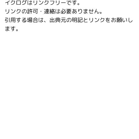
イクログはリンクフリーです。
リンクの許可・連絡は必要ありません。
引用する場合は、出典元の明記とリンクをお願いし
ます。
タグ
AI動画
Booru tag autocompletion for A1111
Dynamic Prompts
EasyPromptAnime
EBsynth
Extras
Fooocus
Google Colab
img2img
Infinite Image Browsing
kohya_ss GUI
LyCORIS
Paperspace
pixelization
SD Turbo
StabilityMatrix
Stable Diffusion
style
SVD
tagger
ver1.6.0
Ver1.7.0
カスタムノード