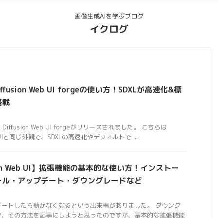
画像生成AIを学ぶブログ
イクログ
iffusion Web UI forgeの使い方！SDXLが高速化&標
搭載
e Diffusion Web UI forgeがリリースされました。 こちらは
 Web UIと同じ外観で、SDXLの高速化やデフォルトで ...
fusion Web UI】拡張機能の基本的な使い方！インストー
ール・アップデート・ダウングレードなど
デートしたら動かなくなるという出来事がありました。 ダウング
で、その方法を記事にしようと思ったのですが、基本的な拡張機能