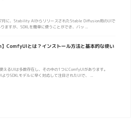
年7月に、Stability AIからリリースされたStable Diffusion用のUIで
ありますが、SDXLを簡単に使うことができ、バッ ...
fusion】ComfyUIとは？インストール方法と基本的な使い
sionを使えるUIは多数存在し、その中の1つにComfyUIがあります。
 Web UIよりSDXLモデルに早く対応して注目されたUIで、 ...