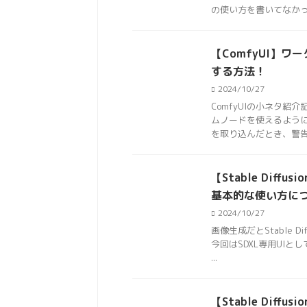
の使い方を書いてなかった
【ComfyUI】
する方法！
2024/10/27
ComfyUIの小ネタ
ムノードを使えるように
を取り込んだとき、警告文
【Stable Diff
基本的な使い方に
2024/10/27
画像生成だとStable D
今回はSDXL専用UIと
...
【Stable Diff