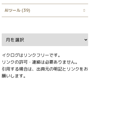
AIツール (39)
Archive
イクログはリンクフリーです。
リンクの許可・連絡は必要ありません。
引用する場合は、出典元の明記とリンクをお
願いします。
タグ
ABG_extension
AI
AnimateDiff
AUTOMATIC1111
CD Tuner
dataset-tag-editor
deepfake